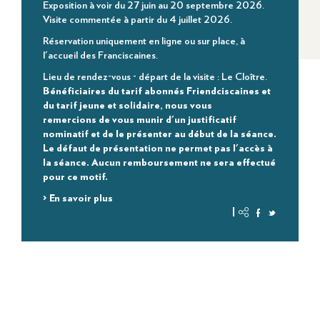
Exposition à voir du 27 juin au 20 septembre 2026.
Visite commentée à partir du 4 juillet 2026.
Réservation uniquement en ligne ou sur place, à
l'accueil des Franciscaines.
Lieu de rendez-vous - départ de la visite : Le Cloître.
Bénéficiaires du tarif abonnés Friendciscaines et
du tarif jeune et solidaire, nous vous
remercions de vous munir d'un justificatif
nominatif et de le présenter au début de la séance.
Le défaut de présentation ne permet pas l'accès à
la séance. Aucun remboursement ne sera effectué
pour ce motif.
> En savoir plus
|