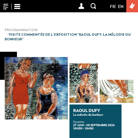
Panneau de gestion des cookies
Aller
FR
EN
User
au
contenu
account
principal
menu
PROGRAMMATION
VISITE COMMENTÉE DE L'EXPOSITION "RAOUL DUFY, LA MÉLODIE DU
BONHEUR"