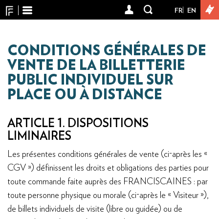
Panneau de gestion des cookies
Aller
FR
EN
User
au
contenu
account
principal
menu
CONDITIONS GÉNÉRALES DE
VENTE DE LA BILLETTERIE
PUBLIC INDIVIDUEL SUR
PLACE OU À DISTANCE
ARTICLE 1. DISPOSITIONS
LIMINAIRES
Les présentes conditions générales de vente (ci-après les «
CGV ») définissent les droits et obligations des parties pour
toute commande faite auprès des FRANCISCAINES : par
toute personne physique ou morale (ci-après le « Visiteur »),
de billets individuels de visite (libre ou guidée) ou de