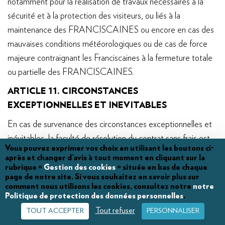
notamment pour la réalisation de travaux nécessaires à la
sécurité et à la protection des visiteurs, ou liés à la
maintenance des FRANCISCAINES ou encore en cas des
mauvaises conditions météorologiques ou de cas de force
majeure contraignant les Franciscaines à la fermeture totale
ou partielle des FRANCISCAINES.
ARTICLE 11. CIRCONSTANCES
EXCEPTIONNELLES ET INEVITABLES
En cas de survenance des circonstances exceptionnelles et
inévitables, la faculté de résolution du contrat sans frais est
Vous pouvez exprimer vos choix en utilisant les boutons ci-
possible tant pour les Franciscaines que pour le Client. Il est
après et changer d’avis à tout moment en cliquant sur la
précisé que l’appréciation de la survenance de ces
rubrique «
Gestion des cookies
» située en bas de chaque
page de notre site. Si vous souhaitez en savoir plus sur
circonstances reposera uniquement sur des éléments
comment nous utilisons les cookies, consultez notre
notre
objectifs.
Politique de protection des données personnelles
.
Tout refuser
TOUT ACCEPTER
PERSONNALISER
Par circonstances exceptionnelles et inévitables, on entend