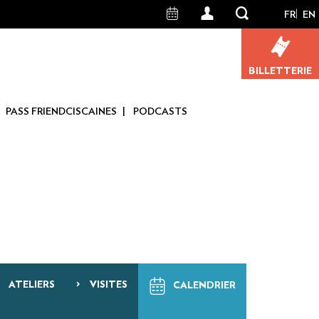
FR
EN
User
account
BILLETTERIE
menu
PASS FRIENDCISCAINES
PODCASTS
ATELIERS
VISITES
CALENDRIER