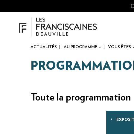
Panneau de gestion des cookies
Aller
O
au
contenu
principal
ACTUALITÉS
AU PROGRAMME
VOUS ÊTES
PROGRAMMATIO
Toute la programmation
EXPOSI