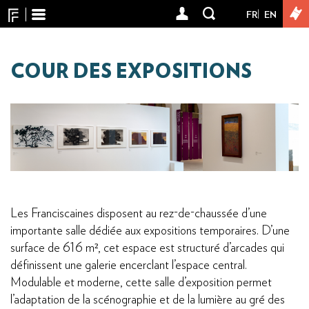
Panneau de gestion des cookies
Aller
FR
EN
User
au
contenu
account
principal
menu
COUR DES EXPOSITIONS
Les Franciscaines disposent au rez-de-chaussée d’une
importante salle dédiée aux expositions temporaires. D’une
surface de 616 m², cet espace est structuré d’arcades qui
définissent une galerie encerclant l’espace central.
Modulable et moderne, cette salle d’exposition permet
l’adaptation de la scénographie et de la lumière au gré des