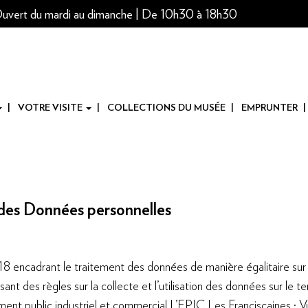
uvert du mardi au dimanche | De 10h30 à 18h30
VOTRE VISITE
COLLECTIONS DU MUSÉE
EMPRUNTER
des Données personnelles
 encadrant le traitement des données de manière égalitaire sur to
nt des règles sur la collecte et l’utilisation des données sur le ter
ent public industriel et commercial L’EPIC Les Franciscaines ; Vu