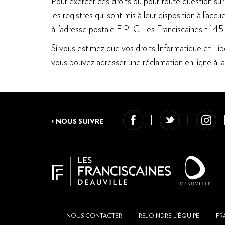
Pour exercer ces droits ou pour toute question sur
les registres qui sont mis à leur disposition à l’ac
à l’adresse postale E.P.I.C Les Franciscaines - 1
Si vous estimez que vos droits Informatique et Lib
vous pouvez adresser une réclamation en ligne à la 
> NOUS SUIVRE
NOUS CONTACTER
REJOINDRE L'ÉQUIPE
FR