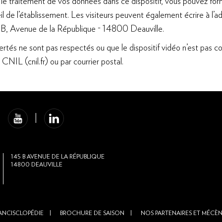
 le traitement de vos données dans ce dispositif, vous pouvez fo
cueil de l’établissement. Les visiteurs peuvent également écrire à l
45 B, Avenue de la République - 14800 Deauville.
ertés ne sont pas respectés ou que le dispositif vidéo n’est pas 
CNIL (cnil.fr) ou par courrier postal.
145
B AVENUE DE LA RÉPUBLIQUE
14800
DEAUVILLE
ANCISCLOPÉDIE
BROCHURE DE SAISON
NOS PARTENAIRES ET MÉCÈ