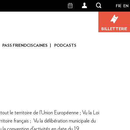
FR
EN
User
account
BILLETTERIE
menu
PASS FRIENDCISCAINES
PODCASTS
ut le territoire de l’Union Européenne ; Vu la Loi
ritoire français ; Vu la délibération municipale du
 la convention d’activités en date du 19