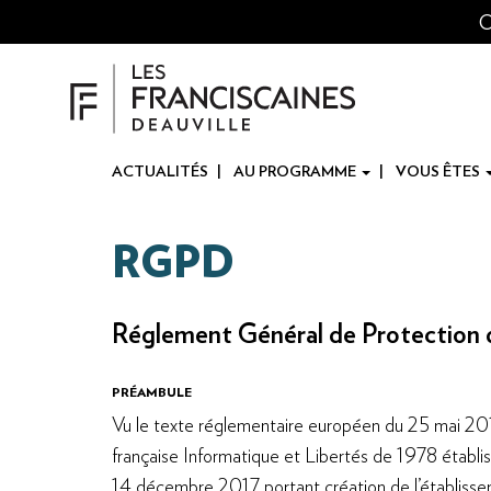
Panneau de gestion des cookies
Aller
O
au
contenu
principal
ACTUALITÉS
AU PROGRAMME
VOUS ÊTES
RGPD
Réglement Général de Protection 
PRÉAMBULE
Vu le texte réglementaire européen du 25 mai 2018
française Informatique et Libertés de 1978 établissa
14 décembre 2017 portant création de l’établissem