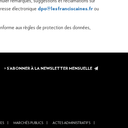
rmuler remarques, suggestions et réclamations sur
’adresse électronique
dpo@lesfranciscaines.fr
ou
conforme aux règles de protection des données,
> S’ABONNER À LA NEWSLETTER MENSUELLE
NES
MARCHÉS PUBLICS
ACTES ADMINISTRATIFS