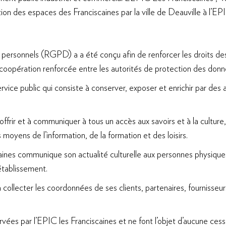
on des espaces des Franciscaines par la ville de Deauville à l’EP
rsonnels (RGPD) a a été conçu afin de renforcer les droits des p
e coopération renforcée entre les autorités de protection des donn
ice public qui consiste à conserver, exposer et enrichir par des a
frir et à communiquer à tous un accès aux savoirs et à la culture
 moyens de l’information, de la formation et des loisirs.
aines communique son actualité culturelle aux personnes physique
établissement.
 collecter les coordonnées de ses clients, partenaires, fournisseurs
ées par l’EPIC les Franciscaines et ne font l’objet d’aucune cess