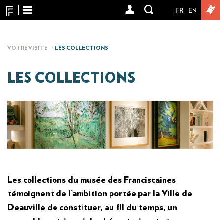
Panneau de gestion des cookies
Aller
FR
EN
User
au
contenu
account
principal
menu
VOTRE VISITE
LES COLLECTIONS
LES COLLECTIONS
Les collections du musée des Franciscaines
témoignent de l’ambition portée par la Ville de
Deauville de constituer, au fil du temps, un