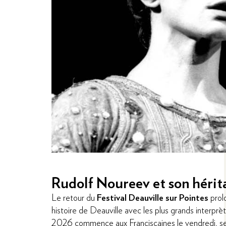
Bartabas
Fondateur du théâtre équestre Zingaro,
Bartaba
nous plonge dans le monde des saltimbanques. A
jeune fille avec son âne, fuit la violence des hommes