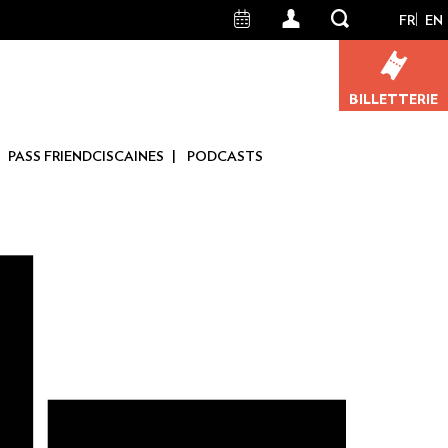
FR
EN
User
account
BILLETTERIE
menu
PASS FRIENDCISCAINES
PODCASTS