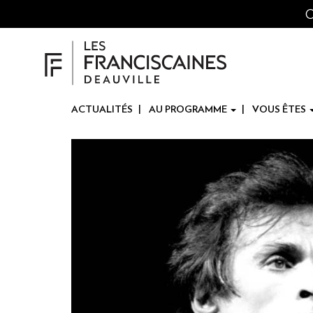
Panneau de gestion des cookies
Aller
O
au
contenu
principal
ACTUALITÉS
AU PROGRAMME
VOUS ÊTES