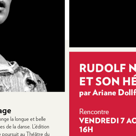
s
, avec son premier roman,
u cœur des années 70, une
. Elle se réfugie à Paris, puis