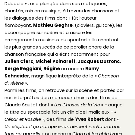
Dabadie » : une plongée dans ses mots joués,
chantés, mis en musique, à travers les chansons et
les dialogues des films dont il fût l’auteur
flamboyant.
Mathieu Geghre
, (claviers, guitare), les
accompagne sur scène et a assuré les
arrangements musicaux du spectacle. Ils chantent
les plus grands succès de ce parolier phare de la
chanson française qui a écrit notamment pour
Julien Clerc
,
Michel Polnareff
,
Jacques Dutronc
,
Serge Reggiani
,
Régine
ou encore
Romy
Schneider
, magnifique interprète de la «
Chanson
d’Hélène
».
Parmi les films, on retrouve sur la scène et portés par
nos interprètes des morceaux choisis des films de
Claude Sautet dont «
Les Choses de la Vie
» - auquel
le titre du spectacle fait un clin d’oeil malicieux - «
César et Rosalie
», des films de
Yves Robert
dont «
Un éléphant ça trompe énormément
», «
Nous irons
tous au paradis
» ou encore «
Clara et les chic types