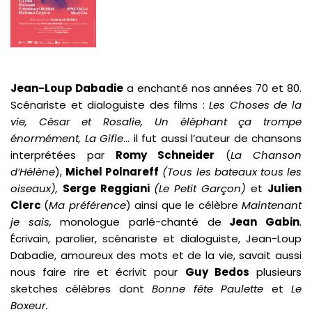
Jean-Loup Dabadie
a enchanté nos années 70 et 80.
Scénariste et dialoguiste des films :
Les Choses de la
vie, César et Rosalie, Un éléphant ça trompe
énormément, La Gifle
… il fut aussi l’auteur de chansons
interprétées par
Romy Schneider
(
La Chanson
d’Hélène
),
Michel Polnareff
(Tous les bateaux tous les
oiseaux),
Serge Reggiani
(Le Petit Garçon)
et
Julien
Clerc
(
Ma préférence
) ainsi que le célèbre
Maintenant
je sais,
monologue parlé-chanté de
Jean Gabin
.
Écrivain, parolier, scénariste et dialoguiste, Jean-Loup
Dabadie, amoureux des mots et de la vie, savait aussi
nous faire rire et écrivit pour
Guy Bedos
plusieurs
sketches célèbres dont
Bonne fête Paulette
et
Le
Boxeur.