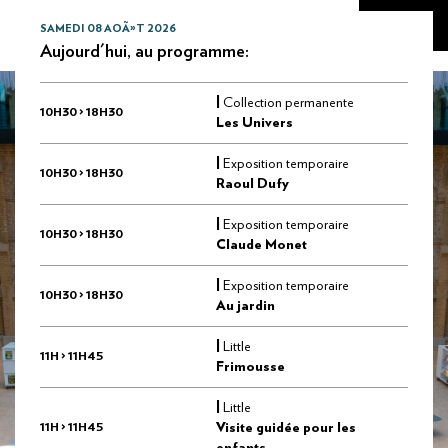
SAMEDI 08 AOÃ»T 2026
Aujourd'hui, au programme:
|
Collection permanente
10H30 > 18H30
Les Univers
|
Exposition temporaire
10H30 > 18H30
Raoul Dufy
|
Exposition temporaire
10H30 > 18H30
Claude Monet
|
Exposition temporaire
10H30 > 18H30
Au jardin
|
Little
11H > 11H45
Frimousse
|
Little
11H > 11H45
Visite guidée pour les
enfants