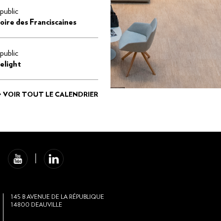
public
toire des Franciscaines
public
elight
> VOIR TOUT LE CALENDRIER
145
B AVENUE DE LA RÉPUBLIQUE
14800
DEAUVILLE