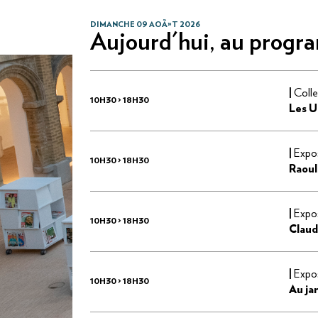
DIMANCHE 09 AOÃ»T 2026
Aujourd'hui, au progr
|
Coll
10H30 > 18H30
Les U
|
Expos
10H30 > 18H30
Raoul
|
Expos
10H30 > 18H30
Clau
|
Expos
10H30 > 18H30
Au ja