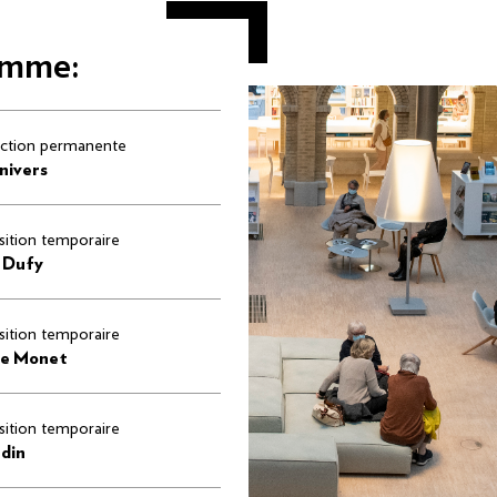
amme:
ection permanente
nivers
ition temporaire
 Dufy
ition temporaire
de Monet
ition temporaire
rdin