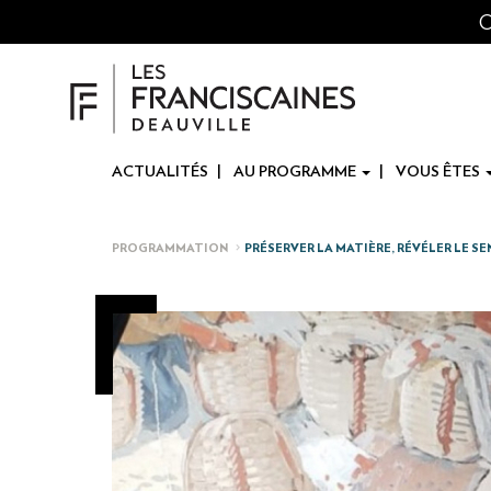
Panneau de gestion des cookies
Aller
O
au
contenu
principal
ACTUALITÉS
AU PROGRAMME
VOUS ÊTES
PROGRAMMATION
PRÉSERVER LA MATIÈRE, RÉVÉLER LE SE