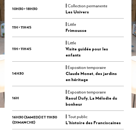
|
Collection permanente
10H30 > 18H30
Les Univers
|
Little
11H > 11H45
Frimousse
|
Little
11H > 11H45
Visite guidée pour les
enfants
|
Exposition temporaire
14H30
Claude Monet, des jardins
en héritage
|
Exposition temporaire
16H
Raoul Dufy, La Mélodie du
bonheur
|
Tout public
16H30 (SAMEDI) ET 11H30
(DIMANCHE)
L'histoire des Franciscaines