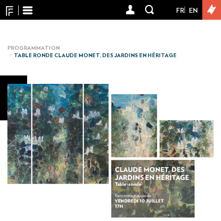
Panneau de gestion des cookies
Aller
FR
EN
User
au
contenu
account
principal
menu
PROGRAMMATION
TABLE RONDE CLAUDE MONET, DES JARDINS EN HÉRITAGE