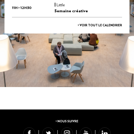
|
Little
11H > 12H30
Semaine créative
> VOIR TOUT LE CALENDRIER
> NOUS SUIVRE