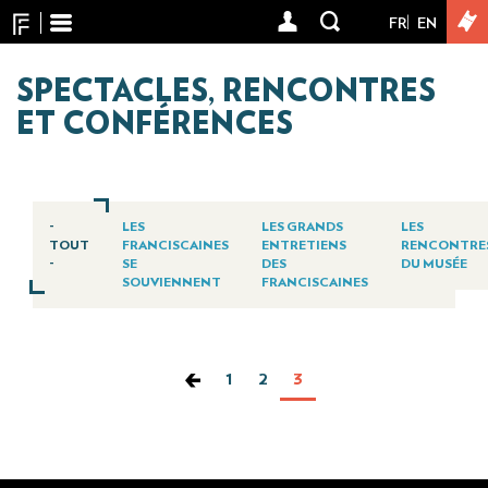
Panneau de gestion des cookies
Aller
FR
EN
User
au
contenu
account
principal
SPECTACLES, RENCONTRES
menu
ET CONFÉRENCES
-
LES
LES GRANDS
LES
TOUT
FRANCISCAINES
ENTRETIENS
RENCONTRE
-
SE
DES
DU MUSÉE
SOUVIENNENT
FRANCISCAINES
PAGINATION
Page
1
Page
2
Page
3
courante