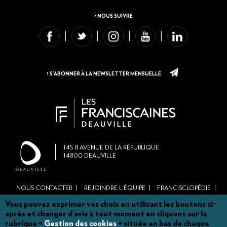
> NOUS SUIVRE
> S’ABONNER À LA NEWSLETTER MENSUELLE
145
B AVENUE DE LA RÉPUBLIQUE
14800
DEAUVILLE
NOUS CONTACTER
REJOINDRE L'ÉQUIPE
FRANCISCLOPÉDIE
Footer
BROCHURE DE SAISON
NOS PARTENAIRES ET MÉCÈNES
Vous pouvez exprimer vos choix en utilisant les boutons ci-
menu
après et changer d’avis à tout moment en cliquant sur la
MARCHÉS PUBLICS
ACTES ADMINISTRATIFS
MENTIONS LÉGALES
main
rubrique «
Gestion des cookies
» située en bas de chaque