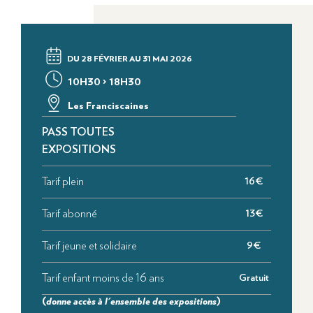
DU 28 FÉVRIER AU 31 MAI 2026
10H30 > 18H30
Les Franciscaines
PASS TOUTES
EXPOSITIONS
Tarif plein
16€
Tarif abonné
13€
Tarif jeune et solidaire
9€
Tarif enfant moins de 16 ans
Gratuit
(
donne accès à l'ensemble des expositions
)