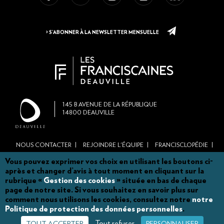
> S’ABONNER À LA NEWSLETTER MENSUELLE
145
B AVENUE DE LA RÉPUBLIQUE
14800
DEAUVILLE
NOUS CONTACTER
REJOINDRE L'ÉQUIPE
FRANCISCLOPÉDIE
Footer
BROCHURE DE SAISON
NOS PARTENAIRES ET MÉCÈNES
Vous pouvez exprimer vos choix en utilisant les boutons ci-
menu
après et changer d’avis à tout moment en cliquant sur la
MARCHÉS PUBLICS
ACTES ADMINISTRATIFS
MENTIONS LÉGALES
main
rubrique «
Gestion des cookies
» située en bas de chaque
PLAN DU SITE
LOCATION D'ESPACES
page de notre site. Si vous souhaitez en savoir plus sur
site
comment nous utilisons les cookies, consultez notre
notre
RÈGLEMENT INTÉRIEUR / GUIDE DU LECTEUR
CGV
RGPD
Politique de protection des données personnelles
.
GESTION DES COOKIES
Tout refuser