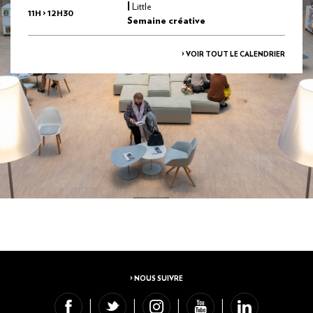
|
Little
11H > 12H30
Semaine créative
> VOIR TOUT LE CALENDRIER
> NOUS SUIVRE