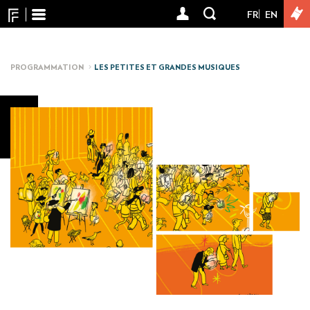
Panneau de gestion des cookies
Aller
FR
EN
User
au
contenu
account
principal
menu
PROGRAMMATION
LES PETITES ET GRANDES MUSIQUES