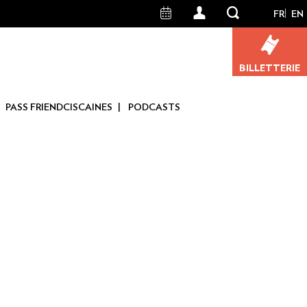
FR
EN
User
account
BILLETTERIE
menu
PASS FRIENDCISCAINES
PODCASTS