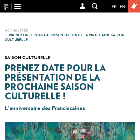
Panneau de gestion des cookies
Aller
FR
EN
User
au
contenu
account
principal
menu
ACTUALITÉS
PRENEZ DATE POUR LA PRÉSENTATION DE LA PROCHAINE SAISON
CULTURELLE !
SAISON CULTURELLE
PRENEZ DATE POUR LA
PRÉSENTATION DE LA
PROCHAINE SAISON
CULTURELLE !
L'anniversaire des Franciscaines