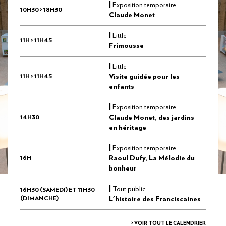
|
Exposition temporaire
10H30 > 18H30
Claude Monet
|
Little
11H > 11H45
Frimousse
|
Little
11H > 11H45
Visite guidée pour les
enfants
|
Exposition temporaire
14H30
Claude Monet, des jardins
en héritage
|
Exposition temporaire
16H
Raoul Dufy, La Mélodie du
bonheur
|
Tout public
16H30 (SAMEDI) ET 11H30
(DIMANCHE)
L'histoire des Franciscaines
> VOIR TOUT LE CALENDRIER