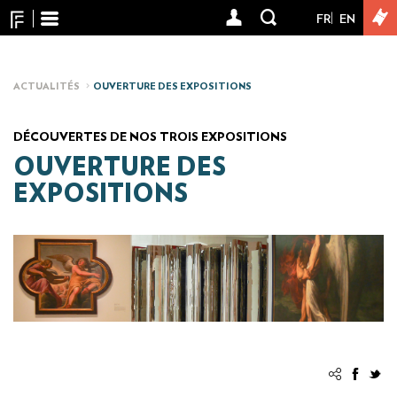
Panneau de gestion des cookies
Aller
FR
EN
User
au
contenu
account
principal
menu
ACTUALITÉS
OUVERTURE DES EXPOSITIONS
DÉCOUVERTES DE NOS TROIS EXPOSITIONS
OUVERTURE DES
EXPOSITIONS