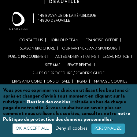
145
B AVENUE DE LA RÉPUBLIQUE
14800
DEAUVILLE
CONTACT US
JOIN OUR TEAM
FRANCISCLOPÉDIE
Footer
SEASON BROCHURE
OUR PARTNERS AND SPONSORS
menu
PUBLIC PROCUREMENT
ACTES ADMINISTRATIFS
LEGAL NOTICE
main
SITE MAP
SPACE RENTAL
site
RULES OF PROCEDURE / READER'S GUIDE
TERMS AND CONDITIONS OF SALE
RGPD
MANAGE COOKIES
Vous pouvez exprimer vos choix en utilisant les boutons ci-
après et changer d’avis à tout moment en cliquant sur la
rubrique «
Gestion des cookies
» située en bas de chaque
page de notre site. Si vous souhaitez en savoir plus sur
comment nous utilisons les cookies, consultez notre
notre
Politique de protection des données personnelles
.
Deny all cookies
OK, ACCEPT ALL
PERSONALIZE